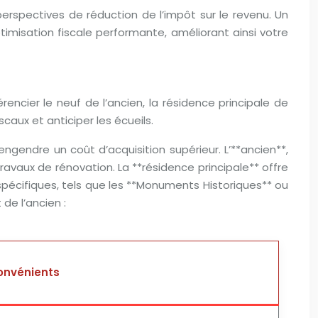
 perspectives de réduction de l’impôt sur le revenu. Un
imisation fiscale performante, améliorant ainsi votre
érencier le neuf de l’ancien, la résidence principale de
caux et anticiper les écueils.
 engendre un coût d’acquisition supérieur. L’**ancien**,
 travaux de rénovation. La **résidence principale** offre
 spécifiques, tels que les **Monuments Historiques** ou
de l’ancien :
convénients