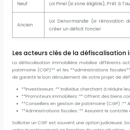
Neuf
Loi Pinel (si zone éligible), Prêt à 
Loi Denormandie (si rénovation da
Ancien
créer un déficit foncier
Les acteurs clés de la défiscalisation
La défiscalisation immobilière mobilise différents act
patrimoine (CGP)** et les **administrations fiscales**
de garantir le bon déroulement de votre projet de défi
**Investisseurs :** Individus cherchant à réduire le
**Promoteurs immobiliers :** Offrent des biens co
**Conseillers en gestion de patrimoine (CGP) :** 
**Administrations fiscales :** Assurent le contrôle e
Solliciter un CGP est souvent une option judicieuse. 
votre investissement en fonction de votre situation.