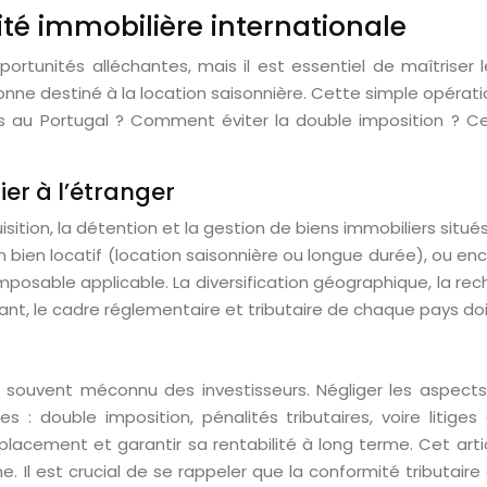
ité immobilière internationale
portunités alléchantes, mais il est essentiel de maîtriser l
onne destiné à la location saisonnière. Cette simple opérat
us au Portugal ? Comment éviter la double imposition ? Ce
ier à l’étranger
isition, la détention et la gestion de biens immobiliers situ
un bien locatif (location saisonnière ou longue durée), ou e
mposable applicable. La diversification géographique, la r
t, le cadre réglementaire et tributaire de chaque pays do
, souvent méconnu des investisseurs. Négliger les aspects
: double imposition, pénalités tributaires, voire litiges a
lacement et garantir sa rentabilité à long terme. Cet art
. Il est crucial de se rappeler que la conformité tributaire