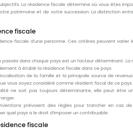
rs subjectifs. La résidence fiscale détermine où vous êtes i
e votre patrimoine et de votre succession. La distinction en
ence fiscale
sidence fiscale d’une personne. Ces critères peuvent varier
 passés dans chaque pays est un facteur déterminant. La rè
lement à établir la résidence fiscale dans ce pays.
la localisation de la famille et la principale source de reve
e que vous soyez considéré comme résident fiscal de ce pays.
alité ne soit pas toujours déterminante, elle peut être u
ranger.
ventions prévoient des règles pour trancher en cas de c
er quel pays a le droit d’imposer un contribuable.
sidence fiscale