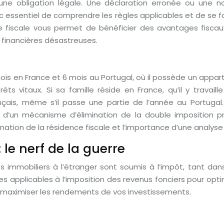
une obligation légale. Une déclaration erronée ou une no
onc essentiel de comprendre les règles applicables et de se f
e fiscale vous permet de bénéficier des avantages fiscaux 
 financières désastreuses.
mois en France et 6 mois au Portugal, où il possède un appar
ts vitaux. Si sa famille réside en France, qu’il y travaille
ais, même s’il passe une partie de l’année au Portugal. 
 d’un mécanisme d’élimination de la double imposition pr
ation de la résidence fiscale et l’importance d’une analyse
 le nerf de la guerre
s immobiliers à l’étranger sont soumis à l’impôt, tant dan
les applicables à l’imposition des revenus fonciers pour optim
ur maximiser les rendements de vos investissements.