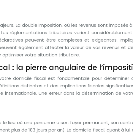
majeurs. La double imposition, où les revenus sont imposés à
 Les réglementations tributaires varient considérablemen
claratives peuvent être complexes et exigeantes, impli
 peuvent également affecter la valeur de vos revenus et de 
 optimiser votre situation tributaire.
cal : la pierre angulaire de l’imposit
 votre domicile fiscal est fondamentale pour déterminer 
initions distinctes et des implications fiscales significati
re internationale. Une erreur dans la détermination de vot
 le lieu où une personne a son foyer permanent, son centr
nt plus de 183 jours par an). Le domicile fiscal, quant à lu