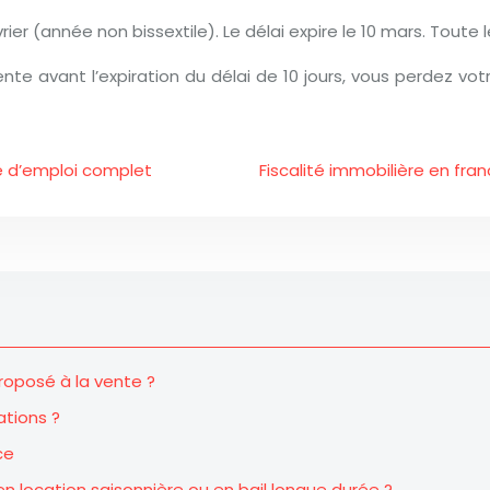
vrier (année non bissextile). Le délai expire le 10 mars. Tout
nte avant l’expiration du délai de 10 jours, vous perdez votr
e d’emploi complet
Fiscalité immobilière en fr
roposé à la vente ?
ations ?
ce
en location saisonnière ou en bail longue durée ?