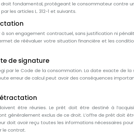
 un droit fondamental, protégeant le consommateur contre u
 les articles L. 312-1 et suivants.
actation
er à son engagement contractuel, sans justification ni pénalit
ermet de réévaluer votre situation financière et les conditi
ate de signature
régi par le Code de la consommation. La date exacte de la s
oute erreur de calcul peut avoir des conséquences importan
rétractation
doivent être réunies. Le prêt doit être destiné à l’acqui
sont généralement exclus de ce droit. L’offre de prêt doit êtr
teur doit avoir reçu toutes les informations nécessaires p
 le contrat.